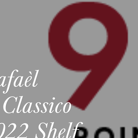
faèl
 Classico
022 Shelf